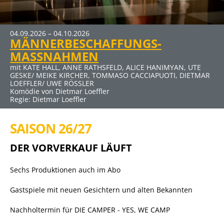
04.09.2026 – 04.10.2026
19.03.2027 – 25.04.2027
30.04.2027 – 06.06.2027
MÄNNERBESCHAFFUNGS-
DER ABSCHIEDSBRIEF
ELTERNABEND
MASSNAHMEN
mit MICHAELA MAY UND SIGMAR SOLBACH
mit DUSTIN SEMMELROGGE, CECILIA MUELLER-STAHL, CLAUS
Komödie von Audrey Schebat
THULL-EMDEN u. a.
mit KATE HALL, ANNE RATHSFELD, ALICE HANIMYAN, UTE
Kein Thriller (Auch wenn der Titel nach Horror klingt) von
GESKE/ MEIKE KIRCHER, TOMMASO CACCIAPUOTI, DIETMAR
Sebastian Fitzek für die Bühne bearbeitet von René
LOEFFLER/ UWE RÖSSLER
Heinersdorff
Komödie von Dietmar Loeffler
Regie: Dietmar Loeffler
SAISON 26/27
DER VORVERKAUF LÄUFT
Sechs Produktionen auch im Abo
Gastspiele mit neuen Gesichtern und alten Bekannten
Nachholtermin für DIE CAMPER - YES, WE CAMP